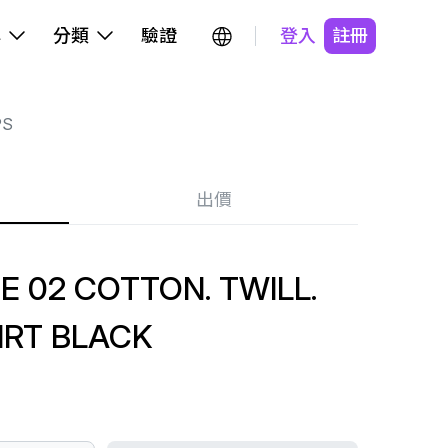
牌
分類
驗證
登入
註冊
PS
出價
 02 COTTON. TWILL.
IRT BLACK