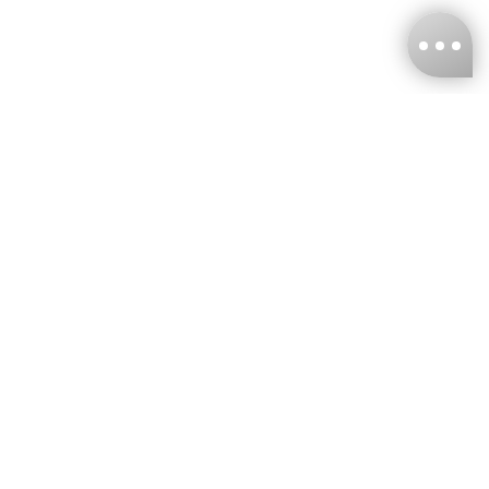
台灣娜克阜股份有限公司
統編
：55861636
聯絡我們
+886-2-2706-9977 (#19)