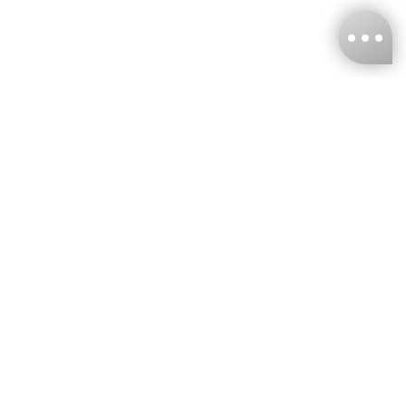
台灣娜克阜股份有限公司
統編
：55861636
聯絡我們
+886-2-2706-9977 (#19)