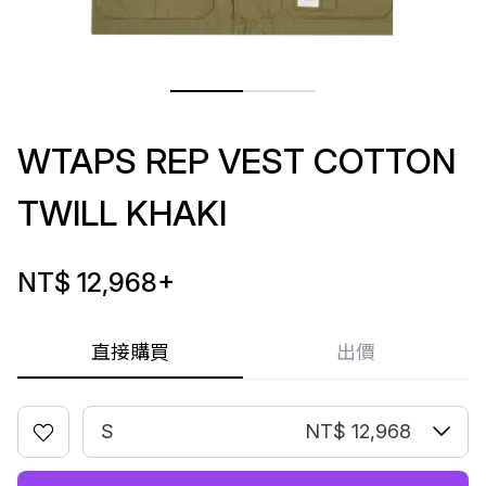
WTAPS REP VEST COTTON
TWILL KHAKI
NT$ 12,968
+
直接購買
出價
S
NT$ 12,968