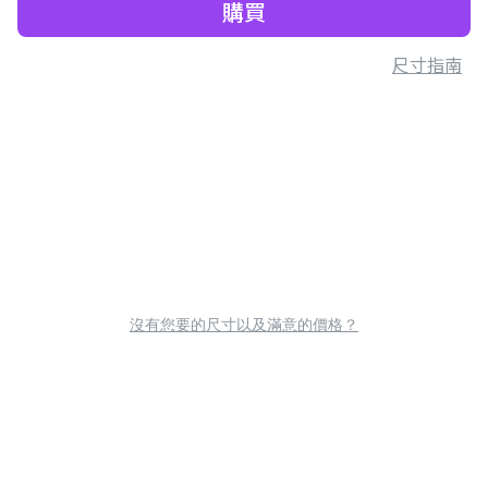
購買
尺寸指南
沒有您要的尺寸以及滿意的價格？