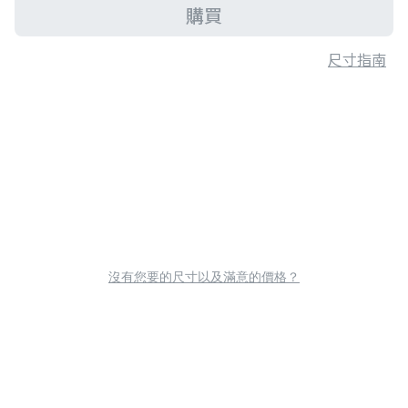
購買
尺寸指南
沒有您要的尺寸以及滿意的價格？