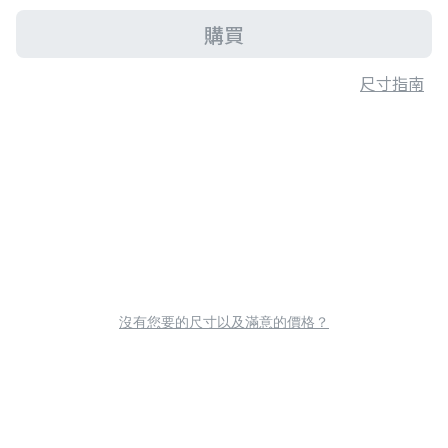
購買
尺寸指南
沒有您要的尺寸以及滿意的價格？