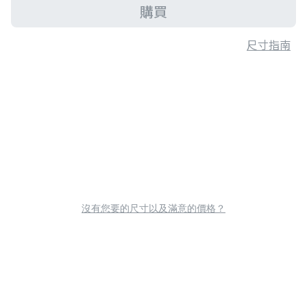
購買
尺寸指南
沒有您要的尺寸以及滿意的價格？