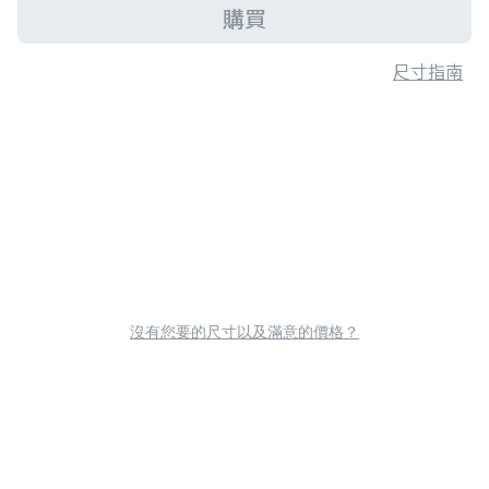
購買
尺寸指南
沒有您要的尺寸以及滿意的價格？