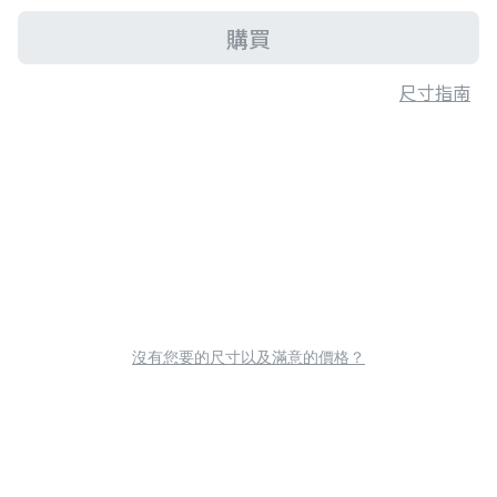
購買
尺寸指南
沒有您要的尺寸以及滿意的價格？