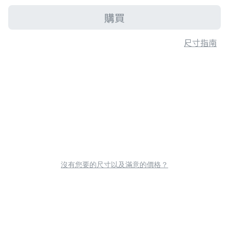
購買
尺寸指南
沒有您要的尺寸以及滿意的價格？