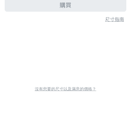
購買
尺寸指南
沒有您要的尺寸以及滿意的價格？