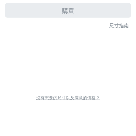
購買
尺寸指南
沒有您要的尺寸以及滿意的價格？