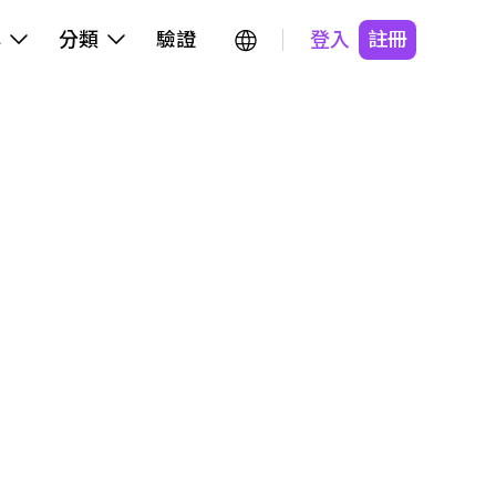
牌
分類
驗證
登入
註冊