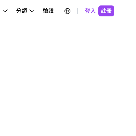
牌
分類
驗證
登入
註冊