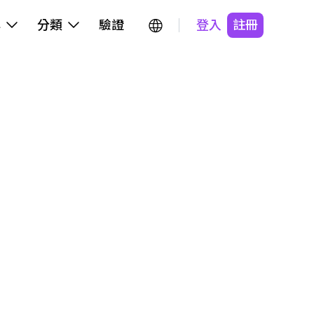
牌
分類
驗證
登入
註冊