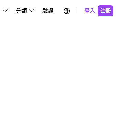
牌
分類
驗證
登入
註冊