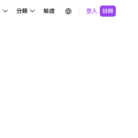
牌
分類
驗證
登入
註冊