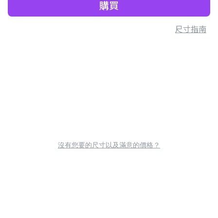
購買
尺寸指南
沒有您要的尺寸以及滿意的價格？