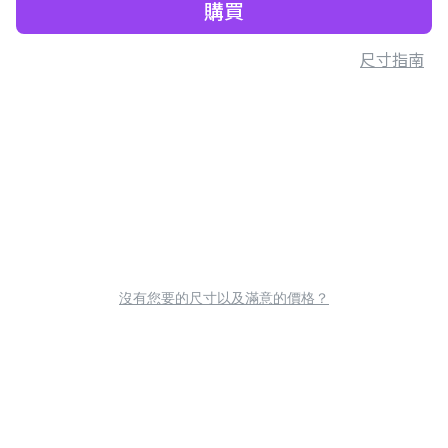
購買
尺寸指南
沒有您要的尺寸以及滿意的價格？