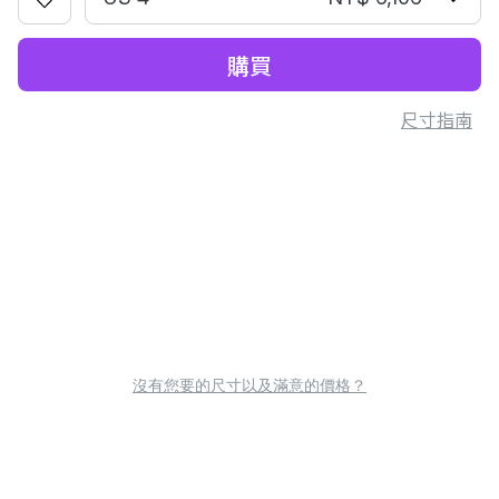
購買
尺寸指南
沒有您要的尺寸以及滿意的價格？