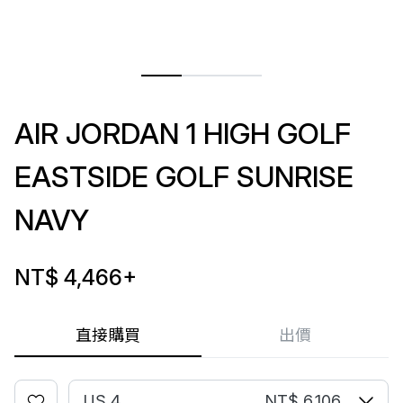
AIR JORDAN 1 HIGH GOLF
EASTSIDE GOLF SUNRISE
NAVY
NT$ 4,466
+
直接購買
出價
US 4
NT$ 6,106