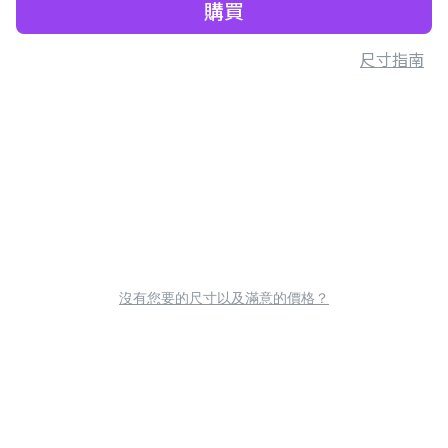
購買
尺寸指南
沒有您要的尺寸以及滿意的價格？