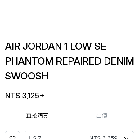
AIR JORDAN 1 LOW SE
PHANTOM REPAIRED DENIM
SWOOSH
NT$ 3,125
+
直接購買
出價
US 7
NT$ 3,359