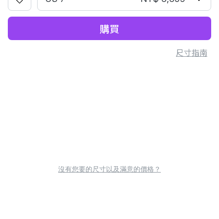
購買
尺寸指南
沒有您要的尺寸以及滿意的價格？