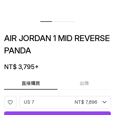
AIR JORDAN 1 MID REVERSE
PANDA
NT$ 3,795
+
直接購買
出價
US 7
NT$ 7,896