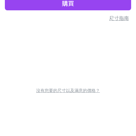
購買
尺寸指南
沒有您要的尺寸以及滿意的價格？