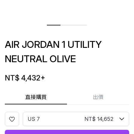
AIR JORDAN 1 UTILITY
NEUTRAL OLIVE
NT$ 4,432
+
直接購買
出價
US 7
NT$ 14,652