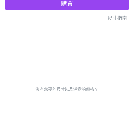
購買
尺寸指南
沒有您要的尺寸以及滿意的價格？