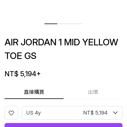
AIR JORDAN 1 MID YELLOW
TOE GS
NT$ 5,194
+
直接購買
出價
US 4y
NT$ 5,194