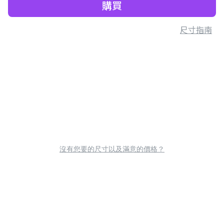
購買
尺寸指南
沒有您要的尺寸以及滿意的價格？