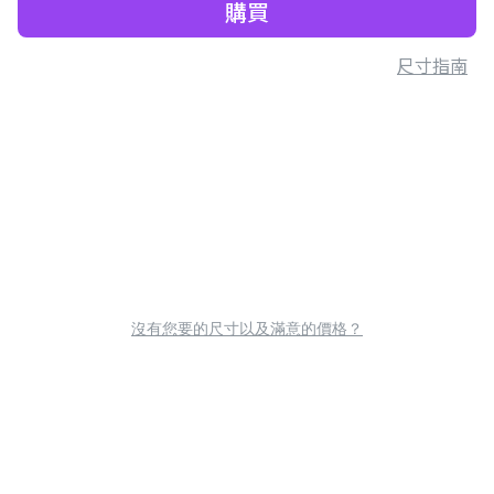
購買
尺寸指南
沒有您要的尺寸以及滿意的價格？