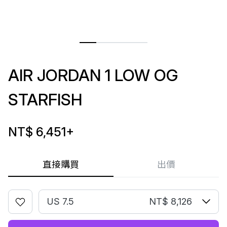
AIR JORDAN 1 LOW OG
STARFISH
NT$ 6,451
+
直接購買
出價
US 7.5
NT$ 8,126