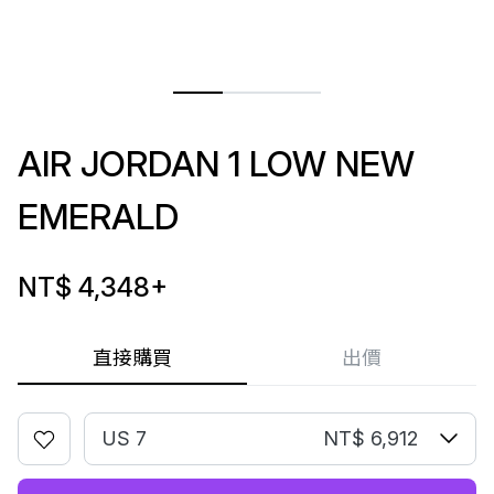
AIR JORDAN 1 LOW NEW
EMERALD
NT$ 4,348
+
直接購買
出價
US 7
NT$ 6,912