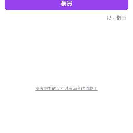
購買
尺寸指南
沒有您要的尺寸以及滿意的價格？