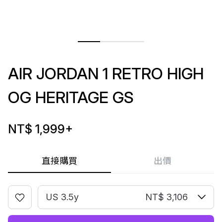
AIR JORDAN 1 RETRO HIGH
OG HERITAGE GS
NT$ 1,999
+
直接購買
出價
US 3.5y
NT$ 3,106