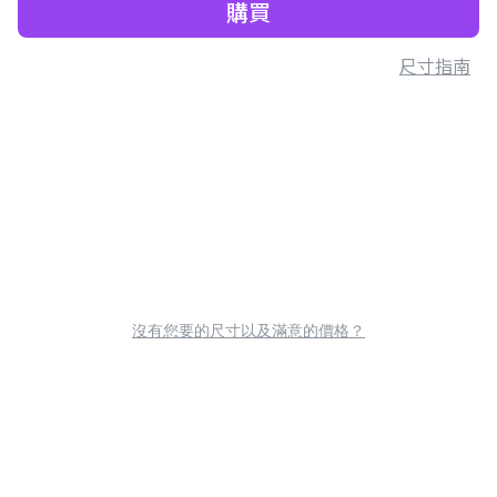
購買
尺寸指南
沒有您要的尺寸以及滿意的價格？