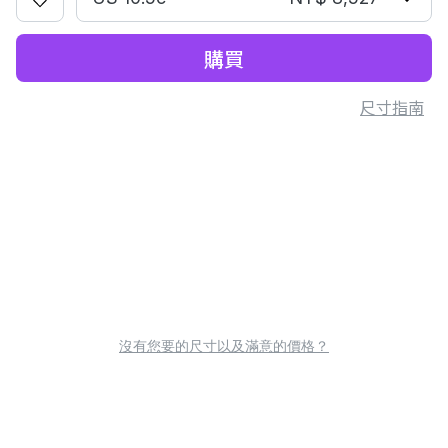
購買
尺寸指南
沒有您要的尺寸以及滿意的價格？