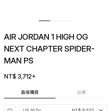
AIR JORDAN 1 HIGH OG
NEXT CHAPTER SPIDER-
MAN PS
NT$ 3,712
+
直接購買
出價
US 10.5c
NT$ 8,527