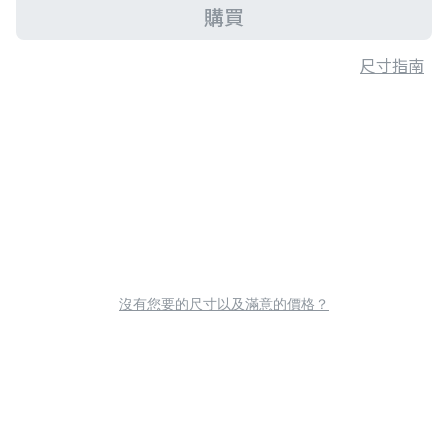
購買
尺寸指南
沒有您要的尺寸以及滿意的價格？