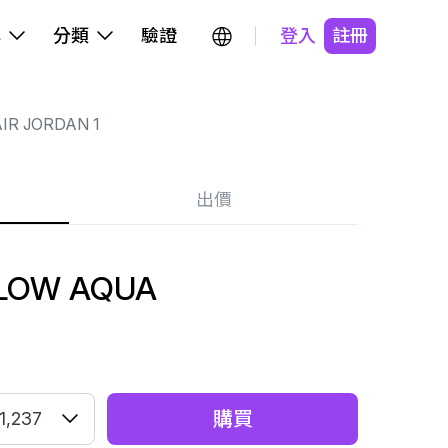
牌
分類
驗證
登入
註冊
IR JORDAN 1
出價
 LOW AQUA
購買
1,237