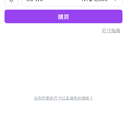
購買
尺寸指南
沒有您要的尺寸以及滿意的價格？