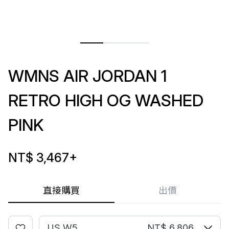
WMNS AIR JORDAN 1
RETRO HIGH OG WASHED
PINK
NT$ 3,467
+
直接購買
出價
US W5
NT$ 6,806