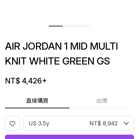
AIR JORDAN 1 MID MULTI
KNIT WHITE GREEN GS
NT$ 4,426
+
直接購買
出價
US 3.5y
NT$ 8,942