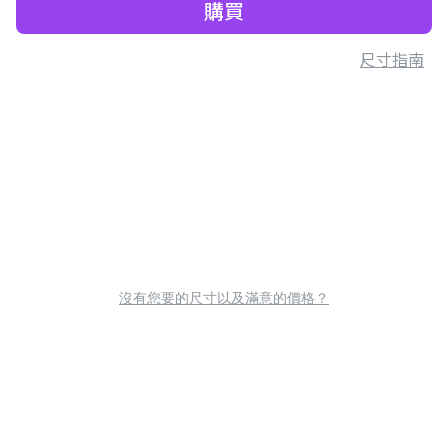
購買
尺寸指南
沒有您要的尺寸以及滿意的價格？