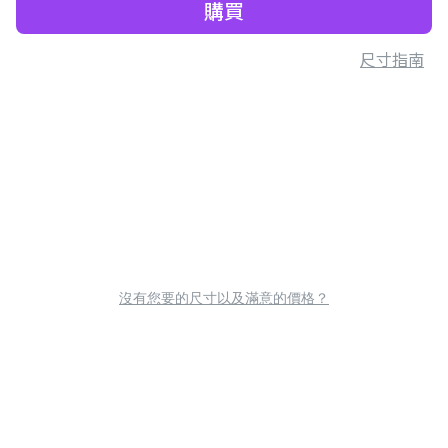
購買
尺寸指南
沒有您要的尺寸以及滿意的價格？