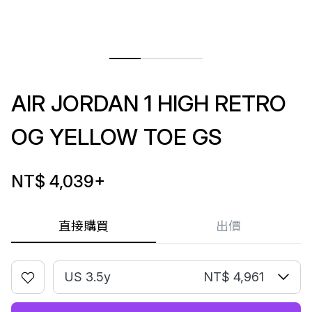
AIR JORDAN 1 HIGH RETRO
OG YELLOW TOE GS
NT$ 4,039
+
直接購買
出價
US 3.5y
NT$ 4,961