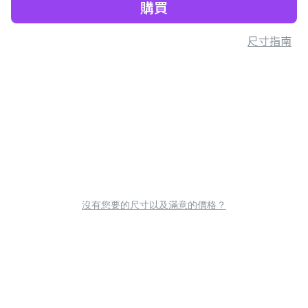
購買
尺寸指南
沒有您要的尺寸以及滿意的價格？