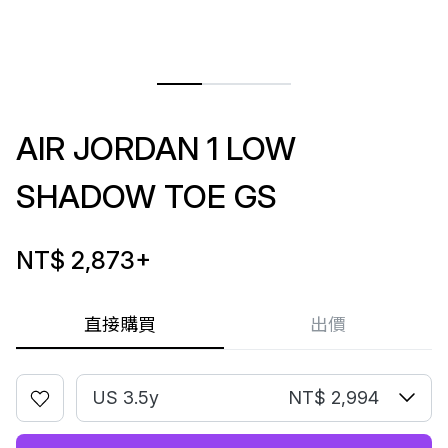
AIR JORDAN 1 LOW
SHADOW TOE GS
NT$ 2,873
+
直接購買
出價
US 3.5y
NT$ 2,994