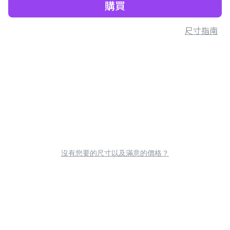
購買
尺寸指南
沒有您要的尺寸以及滿意的價格？