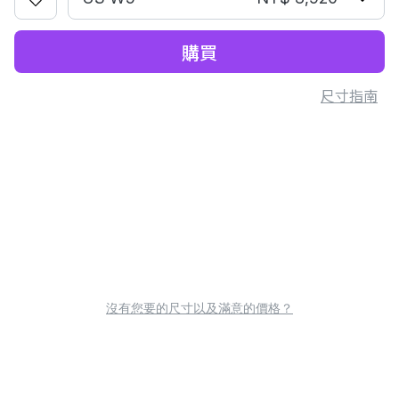
購買
尺寸指南
沒有您要的尺寸以及滿意的價格？