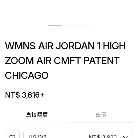
WMNS AIR JORDAN 1 HIGH
ZOOM AIR CMFT PATENT
CHICAGO
NT$ 3,616
+
直接購買
出價
US W5
NT$ 3,920