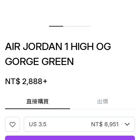
AIR JORDAN 1 HIGH OG
GORGE GREEN
NT$ 2,888
+
直接購買
出價
US 3.5
NT$ 8,951