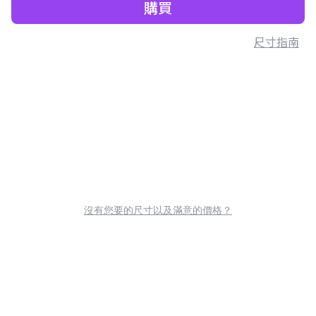
購買
尺寸指南
沒有您要的尺寸以及滿意的價格？