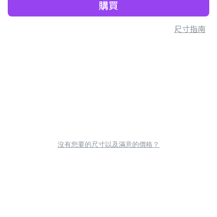
購買
尺寸指南
沒有您要的尺寸以及滿意的價格？