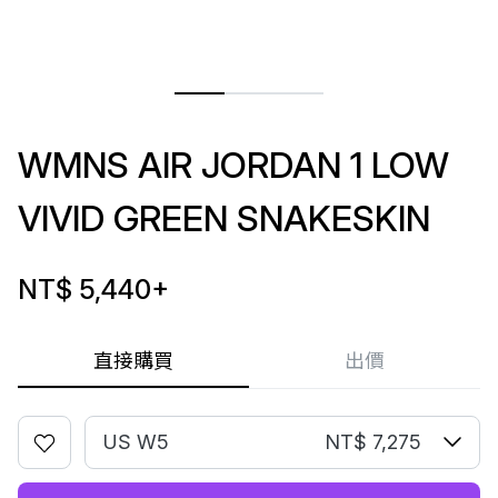
WMNS AIR JORDAN 1 LOW
VIVID GREEN SNAKESKIN
NT$ 5,440
+
直接購買
出價
US W5
NT$ 7,275