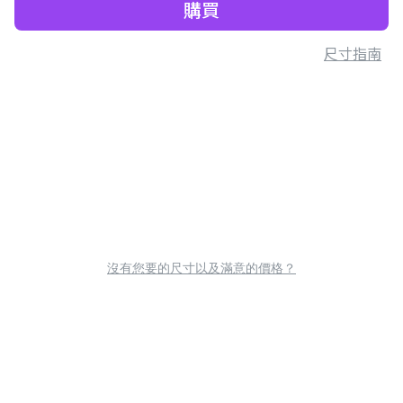
購買
尺寸指南
沒有您要的尺寸以及滿意的價格？