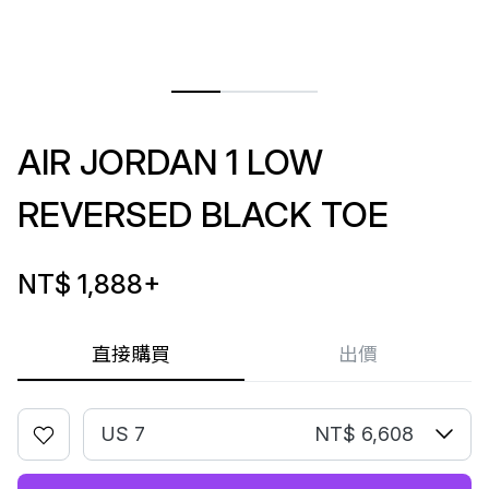
AIR JORDAN 1 LOW
REVERSED BLACK TOE
NT$ 1,888
+
直接購買
出價
US 7
NT$ 6,608