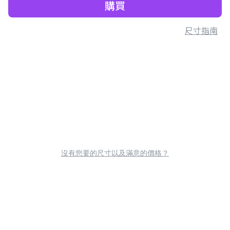
購買
尺寸指南
沒有您要的尺寸以及滿意的價格？