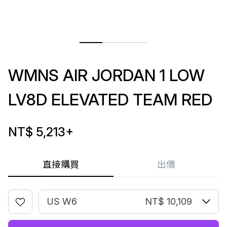
WMNS AIR JORDAN 1 LOW
LV8D ELEVATED TEAM RED
NT$ 5,213
+
直接購買
出價
US W6
NT$ 10,109