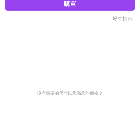
購買
尺寸指南
沒有您要的尺寸以及滿意的價格？