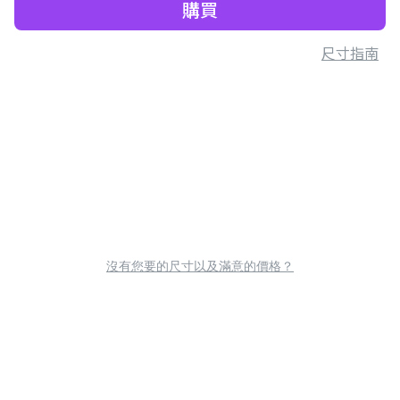
購買
尺寸指南
沒有您要的尺寸以及滿意的價格？