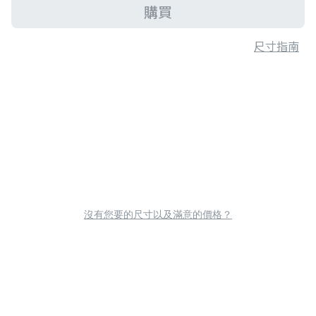
購買
尺寸指南
沒有您要的尺寸以及滿意的價格？