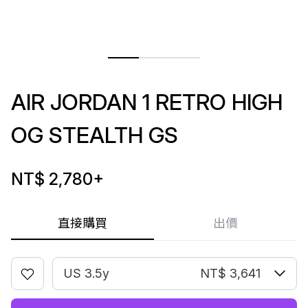
AIR JORDAN 1 RETRO HIGH
OG STEALTH GS
NT$ 2,780
+
直接購買
出價
US 3.5y
NT$ 3,641