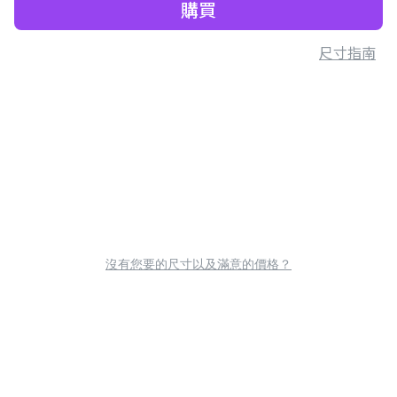
購買
尺寸指南
沒有您要的尺寸以及滿意的價格？