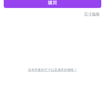
購買
尺寸指南
沒有您要的尺寸以及滿意的價格？