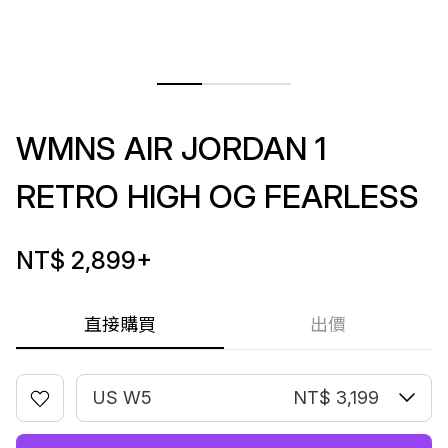
WMNS AIR JORDAN 1
RETRO HIGH OG FEARLESS
NT$ 2,899
+
直接購買
出價
US W5
NT$ 3,199