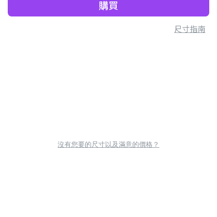
購買
尺寸指南
沒有您要的尺寸以及滿意的價格？