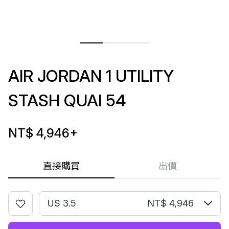
AIR JORDAN 1 UTILITY
STASH QUAI 54
NT$ 4,946
+
直接購買
出價
US 3.5
NT$ 4,946