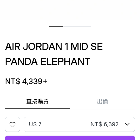
AIR JORDAN 1 MID SE
PANDA ELEPHANT
NT$ 4,339
+
直接購買
出價
US 7
NT$ 6,392