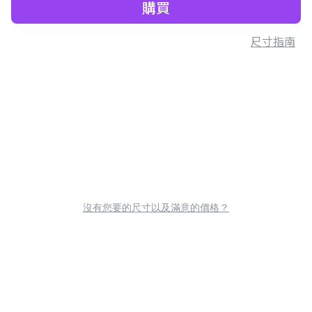
購買
尺寸指南
沒有您要的尺寸以及滿意的價格？