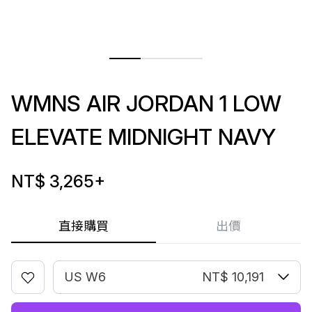
WMNS AIR JORDAN 1 LOW
ELEVATE MIDNIGHT NAVY
NT$ 3,265
+
直接購買
出價
US W6
NT$ 10,191