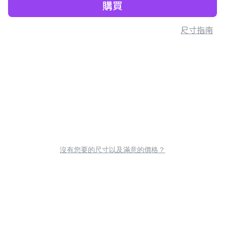
購買
尺寸指南
沒有您要的尺寸以及滿意的價格？