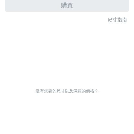
購買
尺寸指南
沒有您要的尺寸以及滿意的價格？